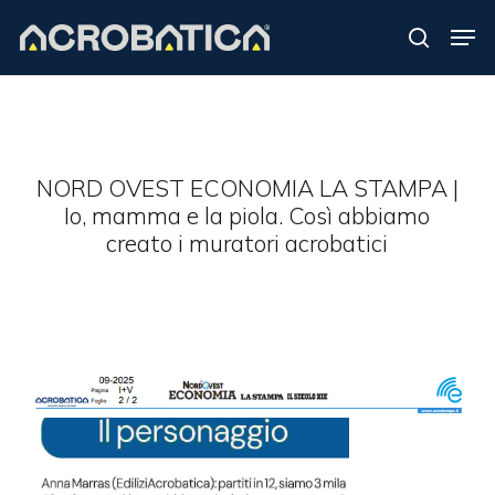
Skip
Men
to
search
Close
main
Menu
content
S
NORD OVEST ECONOMIA LA STAMPA |
Io, mamma e la piola. Così abbiamo
creato i muratori acrobatici