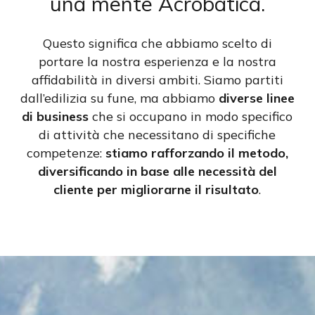
una mente Acrobatica.
Questo
significa
che
abbiamo
scelto
di
portare
la nostra
esperienza
e la nostra
affidabilità
in
diversi
ambiti
.
Siamo
partiti
dall’edilizia
su
fune
, ma
abbiamo
diverse linee
di
business
che
si
occupano
in modo
specifico
di
attività
che
necessitano
di
specifiche
competenze
:
stiamo
rafforzando
il
metodo
,
diversificando
in base alle
necessità
del
cliente
per
migliorarne
il
risultato
.