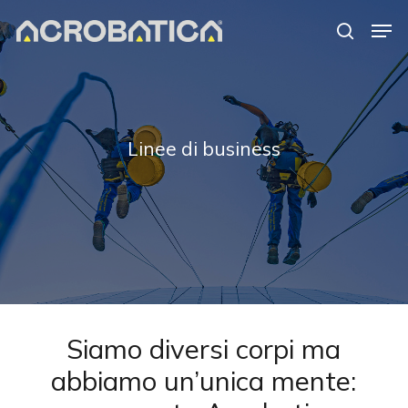
Skip
Men
to
search
Close
main
Menu
content
S
Linee di business
Siamo diversi corpi ma
abbiamo un’unica mente: