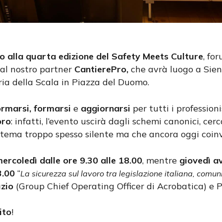
o alla quarta edizione del Safety Meets Culture
, fo
al nostro partner
CantierePro,
che avrà luogo a Siena
a della Scala in Piazza del Duomo.
ormarsi, formarsi
e
aggiornarsi
per tutti i profession
oro
: infatti, l’evento uscirà dagli schemi canonici, cer
un tema troppo spesso silente ma che ancora oggi coinv
ercoledì dalle ore 9.30 alle 18.00
, mentre
giovedì av
3.00
“
La sicurezza sul lavoro tra legislazione italiana, comun
zio
(Group Chief Operating Officer di Acrobatica) e P
ito
!