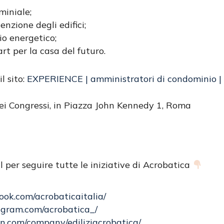
miniale;
nzione degli edifici;
io energetico;
rt per la casa del futuro.
l sito:
EXPERIENCE | amministratori di condominio | 
dei Congressi, in Piazza John Kennedy 1, Roma
l per seguire tutte le iniziative di Acrobatica
ook.com/acrobaticaitalia/
agram.com/acrobatica_/
in.com/company/ediliziacrobatica/