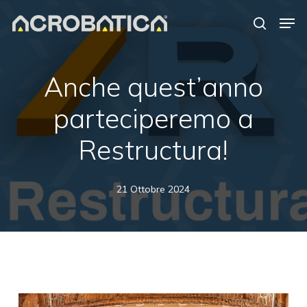
Skip
Men
to
search
Close
main
Menu
content
S
Anche quest’anno
parteciperemo a
Restructura!
21 Ottobre 2024