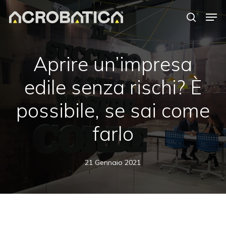
Skip
Men
to
search
Close
main
Menu
content
S
Aprire un’impresa
edile senza rischi? È
possibile, se sai come
farlo
21 Gennaio 2021