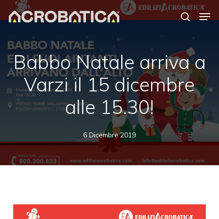
Skip
Men
to
search
Close
main
Menu
content
S
Babbo Natale arriva a
Varzi il 15 dicembre
alle 15.30!
6 Dicembre 2019