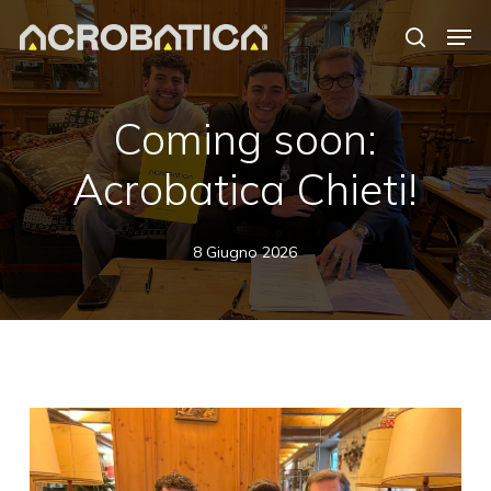
Skip
Men
to
search
Close
main
Menu
content
S
Coming soon:
Acrobatica Chieti!
8 Giugno 2026