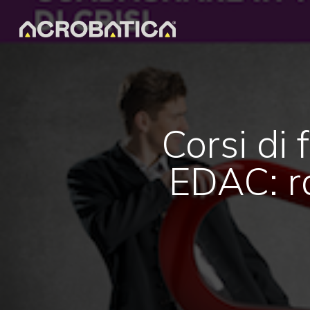
Skip
to
main
content
Corsi di
EDAC: ra