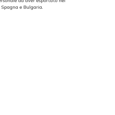
rsonale ad aver esportato nel
, Spagna e Bulgaria.