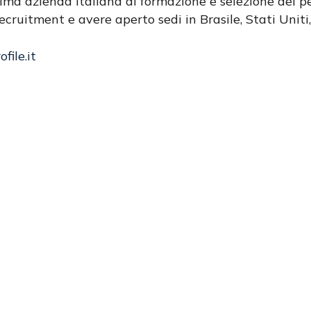
a azienda italiana di formazione e selezione del pe
ecruitment e avere aperto sedi in Brasile, Stati Uniti
file.it