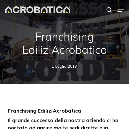
Skip
Men
to
search
Close
main
Menu
content
S
Franchising
EdiliziAcrobatica
1 Luglio 2019
Franchising EdiliziAcrobatica
Il grande successo della nostra azienda ci ha
portato ad aprire molte sedi dirette e in