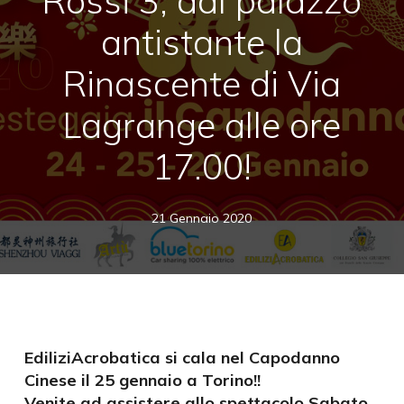
Rossi 3, dal palazzo
antistante la
Rinascente di Via
Lagrange alle ore
17.00!
21 Gennaio 2020
EdiliziAcrobatica si cala nel Capodanno
Cinese il 25 gennaio a Torino!!
Venite ad assistere allo spettacolo Sabato