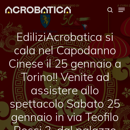
Skip
Men
to
search
Close
main
Menu
content
S
EdiliziAcrobatica si
cala nel Capodanno
Cinese il 25 gennaio a
Torino!! Venite ad
assistere allo
spettacolo Sabato 25
gennaio in via Teofilo