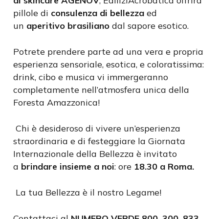
di skincare AGENOV
, EdiliziAcrobatica offrirà
pillole di
consulenza di bellezza
ed
un
aperitivo brasiliano
dal sapore esotico.
Potrete prendere parte ad una vera e propria
esperienza sensoriale, esotica, e coloratissima:
drink, cibo e musica vi immergeranno
completamente nell’atmosfera unica della
Foresta Amazzonica!
Chi è desideroso di vivere un’esperienza
straordinaria e di festeggiare la Giornata
Internazionale della Bellezza è invitato
a
brindare insieme a noi
: ore
18.30 a Roma.
La tua Bellezza è il nostro Legame!
Contattaci al
NUMERO VERDE 800. 300. 833