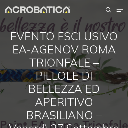
Skip
Men
to
search
Close
main
Menu
content
S
EVENTO ESCLUSIVO
EA-AGENOV ROMA
TRIONFALE –
PILLOLE DI
BELLEZZA ED
APERITIVO
BRASILIANO –