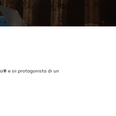
Search
ca
®
e sii protagonista di un