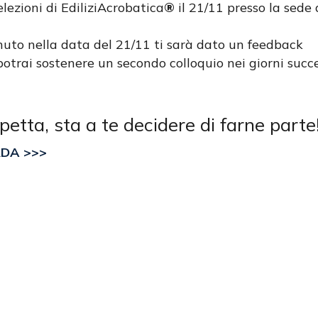
lezioni di EdiliziAcrobatica
®
il 21/11 presso la sede
a
enuto nella data del 21/11 ti sarà dato un feedback
potrai sostenere un secondo colloquio nei giorni succ
petta, sta a te decidere di farne parte
RDA >>>