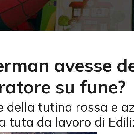
erman avesse de
uratore su fune?
e della tutina rossa e 
a tuta da lavoro di Edi
cire