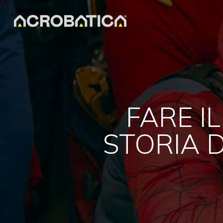
Skip
to
main
content
FARE I
STORIA D