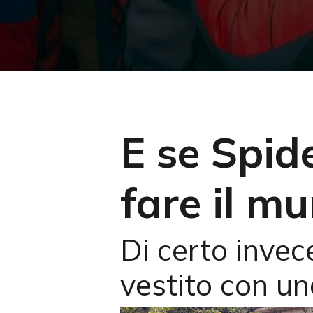
E se Spid
fare il m
Di certo invec
vestito con un
Premi invio per cercare oppure ESC per us