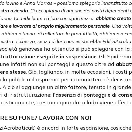
rdo Iovino e Anna Marras – possiamo spiegarlo innanzitutto c
ostra azienda.
Ci occupiamo di ognuno dei nostri dipendenti e
 danno. Ci dedichiamo a loro con ogni mezzo:
abbiamo creato 
iare e lavorare al proprio miglioramento personale
. Una volt
n abbiamo timore di rallentare la produttività, abbiamo a cuor
 nostra ricchezza, senza di loro non esisterebbe EdiliziAcrob
 società genovese ha ottenuto si può spiegare con la 
strutturazione eseguite in sospensione
. Gli Spiderm
fune infatti non sui ponteggi e questo oltre ad
abbatt
pere stesse
. Già tagliando, in molte occasioni, i costi 
uolo pubblico il risparmio per i committenti è decisam
e. A ciò si aggiunge un altro fattore, tenuto in grande
i di ristrutturazione:
l’assenza di ponteggi e di cons
atisticamente, crescono quando ai ladri viene offerto 
RE SU FUNE? LAVORA CON NOI
liziAcrobatica® è ancora in forte espansione, cosicché