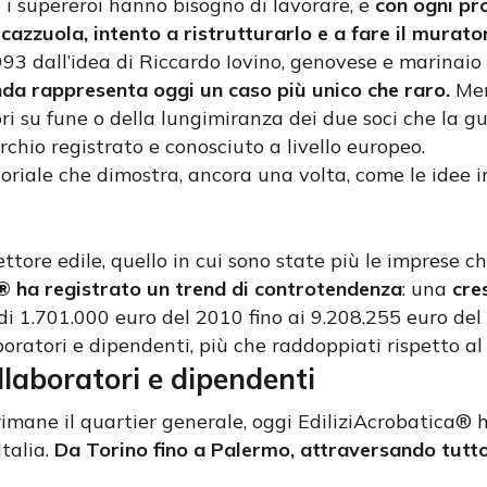
e i supereroi hanno bisogno di lavorare, e
con ogni pr
azzuola, intento a ristrutturarlo e a fare il murato
93 dall’idea di Riccardo Iovino, genovese e marinaio
enda rappresenta oggi un caso più unico che raro.
Mer
ri su fune o della lungimiranza dei due soci che la gu
chio registrato e conosciuto a livello europeo.
oriale che dimostra, ancora una volta, come le idee 
ettore edile, quello in cui sono state più le imprese 
® ha registrato un trend di controtendenza
: una
cre
di 1.701.000 euro del 2010 fino ai 9.208.255 euro de
oratori e dipendenti, più che raddoppiati rispetto al
llaboratori e dipendenti
mane il quartier generale, oggi EdiliziAcrobatica® 
talia.
Da Torino fino a Palermo, attraversando tutto 