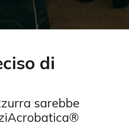
ciso di
Search
azzurra sarebbe
liziAcrobatica®