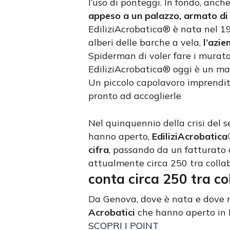
l’uso di ponteggi. In fondo, anch
appeso a un palazzo, armato di c
EdiliziAcrobatica® è nata nel 19
alberi delle barche a vela,
l’azi
Spiderman di voler fare i murato
EdiliziAcrobatica® oggi è un mar
Un piccolo capolavoro imprendit
pronto ad accoglierle
Nel quinquennio della crisi del s
hanno aperto,
EdiliziAcrobatica
cifra
, passando da un fatturato 
attualmente circa 250 tra collab
conta circa 250 tra co
Da Genova, dove è nata e dove ri
Acrobatici
che hanno aperto in I
SCOPRI I POINT