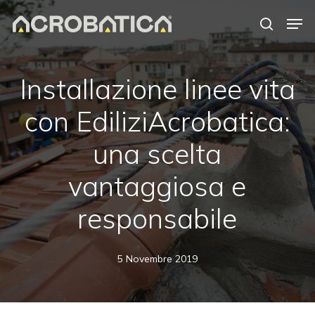
Skip
Men
to
search
Close
main
Menu
content
S
Installazione linee vita
con EdiliziAcrobatica:
una scelta
vantaggiosa e
responsabile
5 Novembre 2019