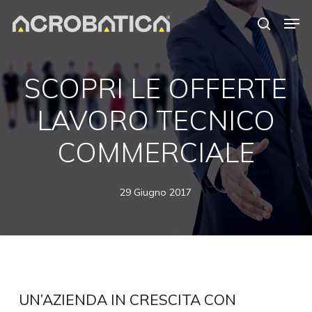
Skip
Men
to
search
Close
main
Menu
content
S
SCOPRI LE OFFERTE
LAVORO TECNICO
COMMERCIALE
29 Giugno 2017
UN’AZIENDA IN CRESCITA CON