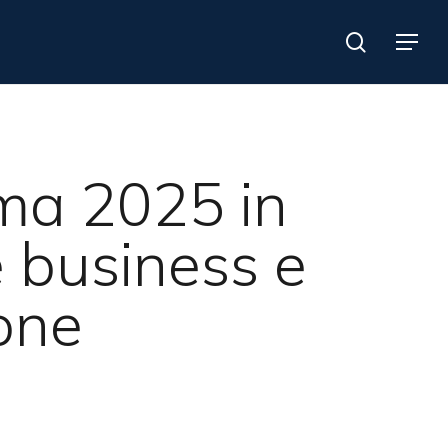
search
Menu
ima 2025 in
e business e
one
Search