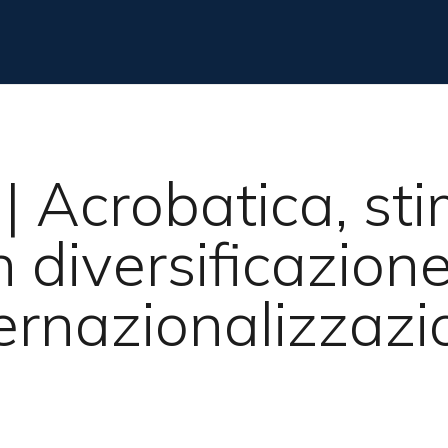
| Acrobatica, st
n diversificazion
ternazionalizzazi
cire