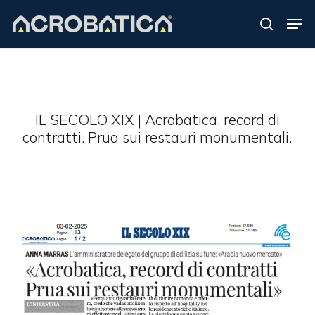
Skip
Men
to
search
Close
main
Menu
content
S
IL SECOLO XIX | Acrobatica, record di
contratti. Prua sui restauri monumentali.