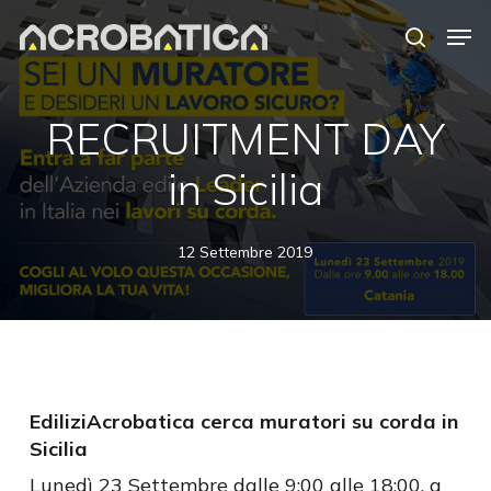
Skip
Men
to
search
Close
main
Menu
content
S
RECRUITMENT DAY
in Sicilia
12 Settembre 2019
EdiliziAcrobatica cerca muratori su corda in
Sicilia
Lunedì 23 Settembre dalle 9:00 alle 18:00, a