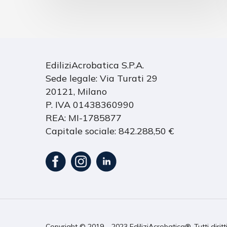
EdiliziAcrobatica S.P.A.
Sede legale: Via Turati 29
20121, Milano
P. IVA 01438360990
REA: MI-1785877
Capitale sociale: 842.288,50 €
Copyright © 2019 – 2023 EdiliziAcrobatica®. Tutti diritt