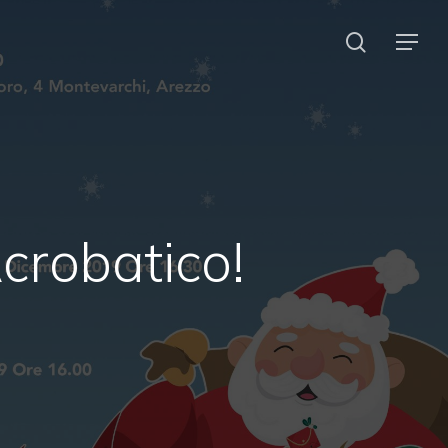
search
Menu
crobatico!