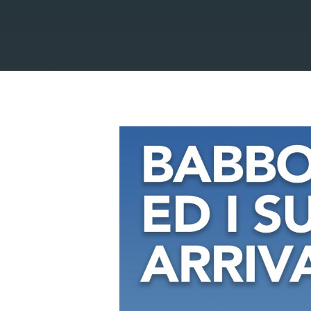
Premi invio per cercare oppure ESC per us