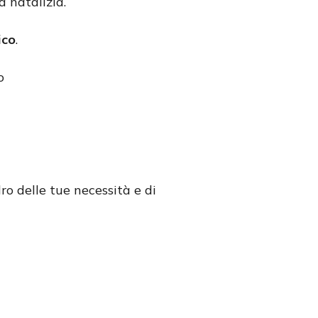
a natalizia.
ico
.
o
ro delle tue necessità e di