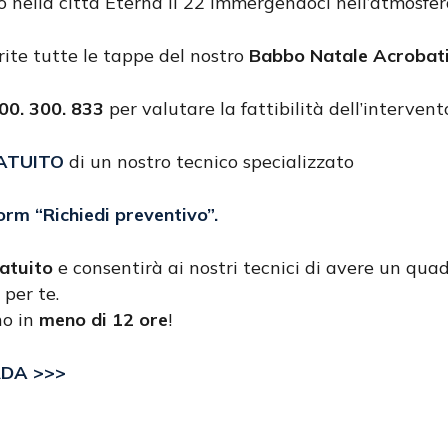
mo nella città Eterna il 22 immergendoci nell’atmosfer
prite tutte le tappe del nostro
Babbo Natale Acrobat
0. 300. 833
per valutare la fattibilità dell’intervent
ATUITO
di un nostro tecnico specializzato
form
“Richiedi preventivo”
.
atuito
e consentirà ai nostri tecnici di avere un quad
 per te.
no in
meno di 12 ore
!
RDA >>>