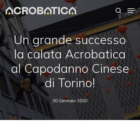
Skip
Men
to
search
Close
main
Menu
content
S
Un grande successo
la calata Acrobatica
al Capodanno Cinese
di Torino!
30 Gennaio 2020