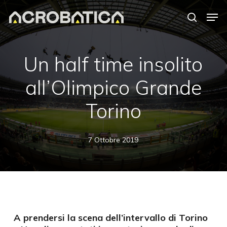
Skip
Men
to
search
Close
main
Menu
content
S
Un half time insolito
all’Olimpico Grande
Torino
7 Ottobre 2019
A prendersi la scena dell’intervallo di Torino