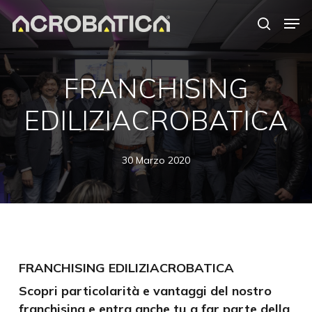
Skip
Men
to
search
Close
main
Menu
content
S
FRANCHISING
EDILIZIACROBATICA
30 Marzo 2020
FRANCHISING EDILIZIACROBATICA
Scopri particolarità e vantaggi del nostro
franchising e entra anche tu a far parte della