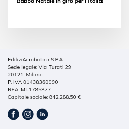
Babbo Natale in giro per l’Italia!
EdiliziAcrobatica S.P.A.
Sede legale: Via Turati 29
20121, Milano
P. IVA 01438360990
REA: MI-1785877
Capitale sociale: 842.288,50 €