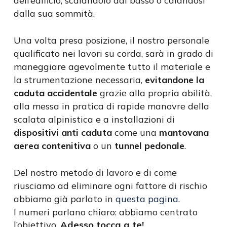
dell’edificio, scalandolo dal basso o calandosi
dalla sua sommità.
Una volta presa posizione, il nostro personale
qualificato nei lavori su corda, sarà in grado di
maneggiare agevolmente tutto il materiale e
la strumentazione necessaria,
evitandone la
caduta accidentale
grazie alla propria abilità,
alla messa in pratica di rapide manovre della
scalata alpinistica e a installazioni di
dispositivi anti caduta
come una
mantovana
aerea contenitiva
o un
tunnel pedonale
.
Del nostro metodo di lavoro e di come
riusciamo ad eliminare ogni fattore di rischio
abbiamo già parlato in
questa pagina
.
I numeri parlano chiaro: abbiamo centrato
l’obiettivo.
Adesso tocca a te!