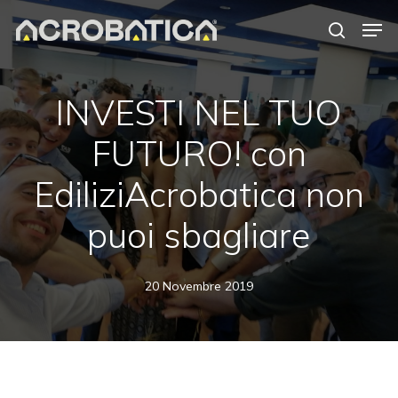
Skip
Men
to
search
Close
main
Menu
content
S
INVESTI NEL TUO
FUTURO! con
EdiliziAcrobatica non
puoi sbagliare
20 Novembre 2019