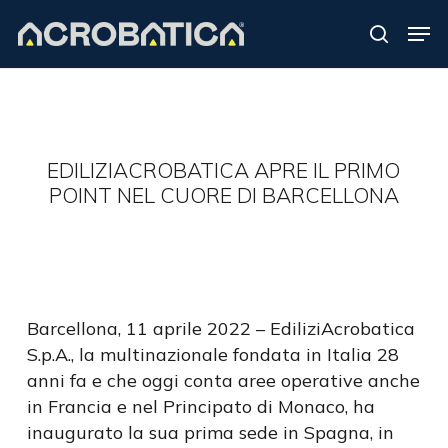
Skip
Men
to
search
Close
main
Menu
content
S
EDILIZIACROBATICA APRE IL PRIMO
POINT NEL CUORE DI BARCELLONA
Barcellona, 11 aprile 2022 – EdiliziAcrobatica
S.p.A., la multinazionale fondata in Italia 28
anni fa e che oggi conta aree operative anche
in Francia e nel Principato di Monaco, ha
inaugurato la sua prima sede in Spagna, in