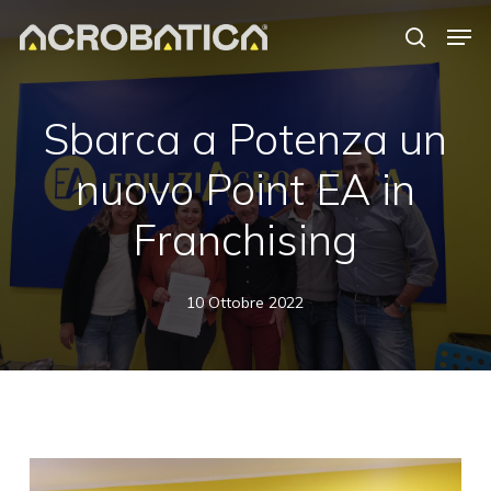
Skip
Men
to
search
Close
main
Menu
content
S
Sbarca a Potenza un
nuovo Point EA in
Franchising
10 Ottobre 2022