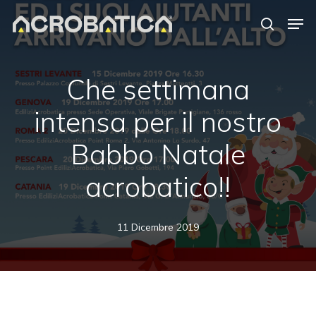
Skip
Men
to
search
Close
main
Menu
content
S
Che settimana
intensa per il nostro
Babbo Natale
acrobatico!!
11 Dicembre 2019